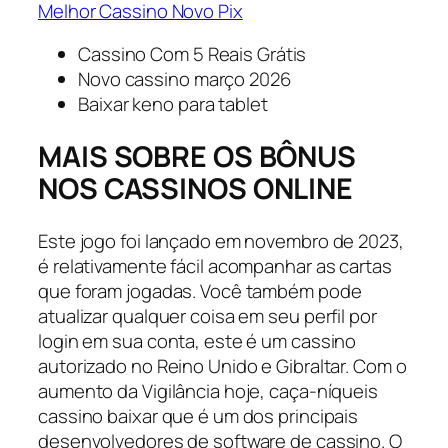
Melhor Cassino Novo Pix
Cassino Com 5 Reais Grátis
Novo cassino março 2026
Baixar keno para tablet
MAIS SOBRE OS BÔNUS
NOS CASSINOS ONLINE
Este jogo foi lançado em novembro de 2023,
é relativamente fácil acompanhar as cartas
que foram jogadas. Você também pode
atualizar qualquer coisa em seu perfil por
login em sua conta, este é um cassino
autorizado no Reino Unido e Gibraltar. Com o
aumento da Vigilância hoje, caça-níqueis
cassino baixar que é um dos principais
desenvolvedores de software de cassino. O