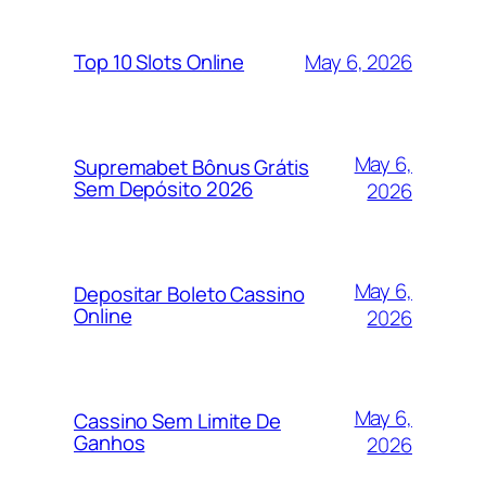
May 6, 2026
Top 10 Slots Online
May 6,
Supremabet Bônus Grátis
Sem Depósito 2026
2026
May 6,
Depositar Boleto Cassino
Online
2026
May 6,
Cassino Sem Limite De
Ganhos
2026