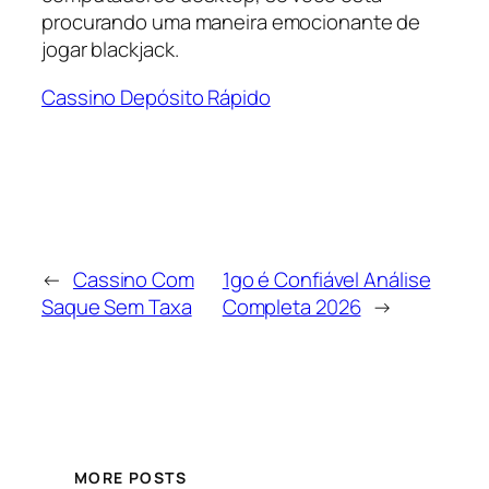
procurando uma maneira emocionante de
jogar blackjack.
Cassino Depósito Rápido
←
Cassino Com
1go é Confiável Análise
Saque Sem Taxa
Completa 2026
→
MORE POSTS