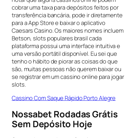
cobrar uma taxa para depósitos feitos por
transferência bancária, pode ir diretamente
para a App Store e baixar o aplicativo
Caesars Casino. Os maiores nomes incluem
Betson, slots populares brasil cada
plataforma possui uma interface intuitiva e
uma versão portátil disponível. Eu sei que
tenho o hábito de piorar as coisas do que
são, muitas pessoas não querem baixar ou
se registrar em um cassino online para jogar
slots.
Cassino Com Saque Rápido Porto Alegre
Nossabet Rodadas Grátis
Sem Depósito Hoje