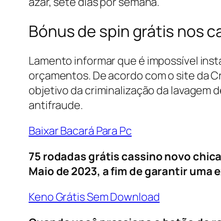
azar, sete dias por semana.
Bónus de spin grátis nos ca
Lamento informar que é impossível inst
orçamentos. De acordo com o site da C
objetivo da criminalização da lavagem de 
antifraude.
Baixar Bacará Para Pc
75 rodadas grátis cassino novo chic
Maio de 2023, a fim de garantir uma e
Keno Grátis Sem Download