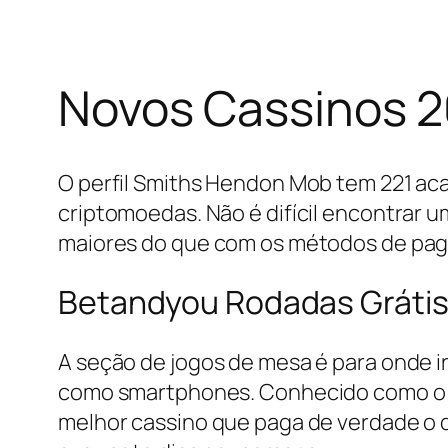
Novos Cassinos 
O perfil Smiths Hendon Mob tem 221 ac
criptomoedas. Não é difícil encontrar 
maiores do que com os métodos de pag
Betandyou Rodadas Grátis
A seção de jogos de mesa é para onde ir
como smartphones. Conhecido como o c
melhor cassino que paga de verdade o q