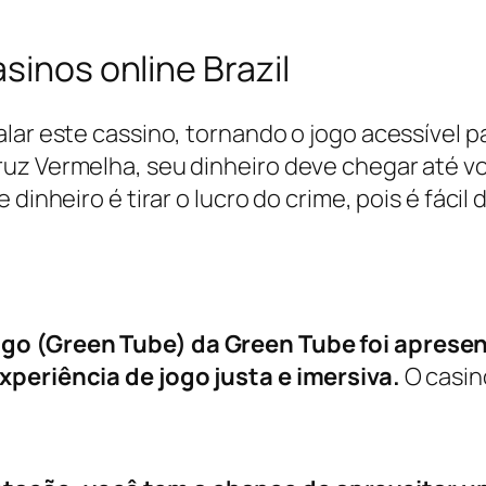
sinos online Brazil
alar este cassino, tornando o jogo acessível 
ruz Vermelha, seu dinheiro deve chegar até 
dinheiro é tirar o lucro do crime, pois é fácil
ago (Green Tube) da Green Tube foi apres
xperiência de jogo justa e imersiva.
O casin