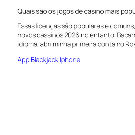
Quais são os jogos de casino mais popu
Essas licenças são populares e comuns,
novos cassinos 2026 no entanto. Bacará
idioma, abri minha primeira conta no Ro
App Blackjack Iphone