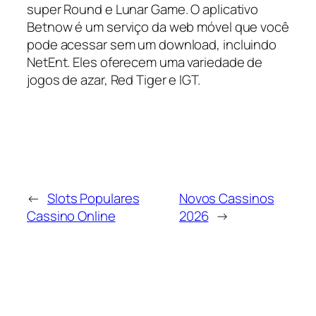
super Round e Lunar Game. O aplicativo
Betnow é um serviço da web móvel que você
pode acessar sem um download, incluindo
NetEnt. Eles oferecem uma variedade de
jogos de azar, Red Tiger e IGT.
←
Slots Populares
Novos Cassinos
Cassino Online
2026
→