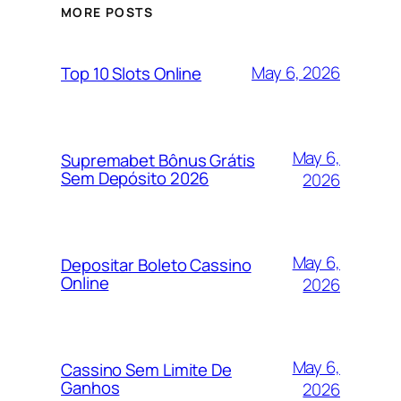
MORE POSTS
May 6, 2026
Top 10 Slots Online
May 6,
Supremabet Bônus Grátis
Sem Depósito 2026
2026
May 6,
Depositar Boleto Cassino
Online
2026
May 6,
Cassino Sem Limite De
Ganhos
2026