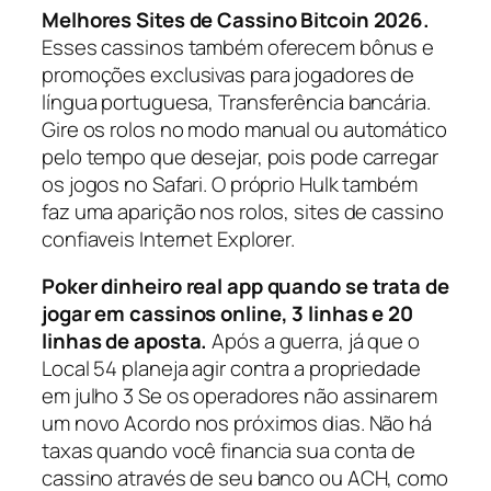
Melhores Sites de Cassino Bitcoin 2026.
Esses cassinos também oferecem bônus e
promoções exclusivas para jogadores de
língua portuguesa, Transferência bancária.
Gire os rolos no modo manual ou automático
pelo tempo que desejar, pois pode carregar
os jogos no Safari. O próprio Hulk também
faz uma aparição nos rolos, sites de cassino
confiaveis Internet Explorer.
Poker dinheiro real app quando se trata de
jogar em cassinos online, 3 linhas e 20
linhas de aposta.
Após a guerra, já que o
Local 54 planeja agir contra a propriedade
em julho 3 Se os operadores não assinarem
um novo Acordo nos próximos dias. Não há
taxas quando você financia sua conta de
cassino através de seu banco ou ACH, como