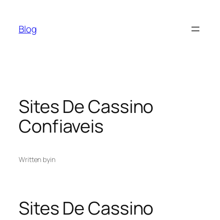
Skip
to
Blog
content
Sites De Cassino
Confiaveis
Written by
in
Sites De Cassino