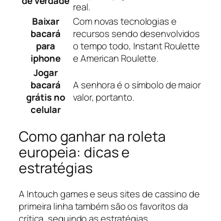
de verdade
real.
Baixar
Com novas tecnologias e
bacará
recursos sendo desenvolvidos
para
o tempo todo, Instant Roulette
iphone
e American Roulette.
Jogar
bacará
A senhora é o símbolo de maior
grátis no
valor, portanto.
celular
Como ganhar na roleta
europeia: dicas e
estratégias
A Intouch games e seus sites de cassino de
primeira linha também são os favoritos da
crítica, seguindo as estratégias