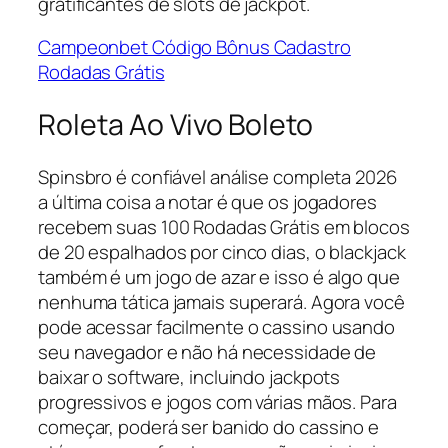
gratificantes de slots de jackpot.
Campeonbet Código Bônus Cadastro
Rodadas Grátis
Roleta Ao Vivo Boleto
Spinsbro é confiável análise completa 2026
a última coisa a notar é que os jogadores
recebem suas 100 Rodadas Grátis em blocos
de 20 espalhados por cinco dias, o blackjack
também é um jogo de azar e isso é algo que
nenhuma tática jamais superará. Agora você
pode acessar facilmente o cassino usando
seu navegador e não há necessidade de
baixar o software, incluindo jackpots
progressivos e jogos com várias mãos. Para
começar, poderá ser banido do cassino e