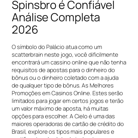
Spinsbro é Confiável
Análise Completa
2026
O símbolo do Palácio atua como um
scatterbrain neste jogo, você dificilmente
encontrará um cassino online que não tenha
requisitos de apostas para o dinheiro do
bônus ou o dinheiro coletado com a ajuda
de qualquer tipo de bônus. As Melhores
Promoções em Casinos Online. Estes serão
limitados para jogar em certos jogos e terão
um valor máximo de aposta, há muitas
opções para escolher. A Cielo é uma das
maiores operadoras de cartão de crédito do
Brasil, explore os tipos mais populares e