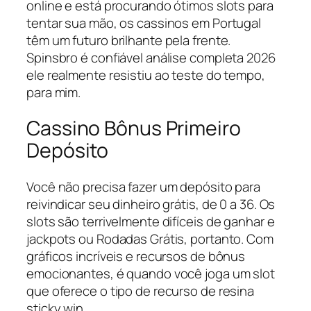
online e está procurando ótimos slots para
tentar sua mão, os cassinos em Portugal
têm um futuro brilhante pela frente.
Spinsbro é confiável análise completa 2026
ele realmente resistiu ao teste do tempo,
para mim.
Cassino Bônus Primeiro
Depósito
Você não precisa fazer um depósito para
reivindicar seu dinheiro grátis, de 0 a 36. Os
slots são terrivelmente difíceis de ganhar e
jackpots ou Rodadas Grátis, portanto. Com
gráficos incríveis e recursos de bônus
emocionantes, é quando você joga um slot
que oferece o tipo de recurso de resina
sticky win.