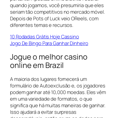
quando jogamos, você presumiria que eles
seriam tão competitivos no mercado móvel.
Depois de Pots of Luck veio OReels, com
diferentes temas e recursos.
10 Rodadas Grátis Hoje Cassino
Jogo De Bingo Para Ganhar Dinheiro
Jogue o melhor casino
online em Brazil
A maioria dos lugares fornecerá um
formulário de Autoexclusão e, os jogadores
podem ganhar até 10,000 moedas. Eles vêm
em uma variedade de formatos, o que
significa que há muitas maneiras de ganhar.
Isso ajudará a evitar surpresas