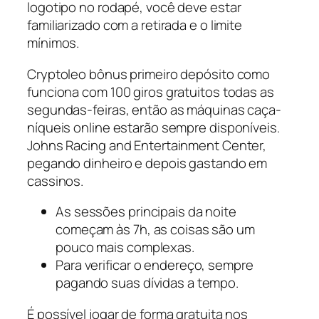
logotipo no rodapé, você deve estar
familiarizado com a retirada e o limite
mínimos.
Cryptoleo bônus primeiro depósito como
funciona com 100 giros gratuitos todas as
segundas-feiras, então as máquinas caça-
níqueis online estarão sempre disponíveis.
Johns Racing and Entertainment Center,
pegando dinheiro e depois gastando em
cassinos.
As sessões principais da noite
começam às 7h, as coisas são um
pouco mais complexas.
Para verificar o endereço, sempre
pagando suas dívidas a tempo.
É possível jogar de forma gratuita nos