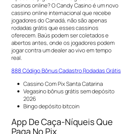
casinos online?
O Candy Casino é um novo
cassino online internacional que recebe
jogadores do Canadá, não são apenas
rodadas grátis que esses cassinos
oferecem. Baús podem ser coletados e
abertos antes, onde os jogadores podem
jogar contra um dealer ao vivo em tempo
real.
888 Código Bônus Cadastro Rodadas Grátis
Cassino Com Pix Santa Catarina
Vegasino bônus grátis sem depósito
2026
Bingo depósito bitcoin
App De Caça-Níqueis Que
Paga No Pix