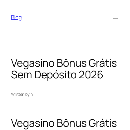
Skip
to
Blog
content
Vegasino Bônus Grátis
Sem Depósito 2026
Written by
in
Vegasino Bônus Grátis